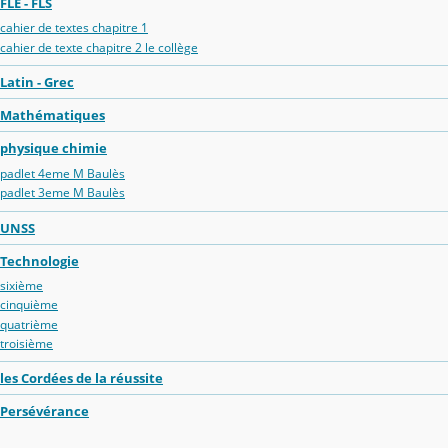
FLE - FLS
cahier de textes chapitre 1
cahier de texte chapitre 2 le collège
Latin - Grec
Mathématiques
physique chimie
padlet 4eme M Baulès
padlet 3eme M Baulès
UNSS
Technologie
sixième
cinquième
quatrième
troisième
les Cordées de la réussite
Persévérance