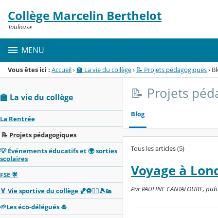
Panneau de gestion des cookies
Collège Marcelin Berthelot
Menu de la rubrique
Contenu
Toulouse
MENU
Vous êtes ici :
Accueil
›
🏫 La vie du collège
›
📝 Projets pédagogiques
›
Bl
📝 Projets pé
🏫 La vie du collège
Blog
La Rentrée
📝 Projets pédagogiques
Tous les articles (5)
💡 Événements éducatifs et 🌍 sorties
scolaires
Voyage à Lond
FSE 🌟
Par PAULINE CANTALOUBE, publié 
🏅 Vie sportive du collège 🏀⚽🏊‍♂️🎾👟
🌱Les éco-délégués 🎍