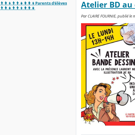
Atelier BD au 
👨‍👩‍👦👨‍👨‍👧👩‍👩‍👦Parents d'élèves
👨‍👩‍👧👨‍👨‍👦👩‍👩‍👧
Par CLAIRE FOURNIE, publié le 