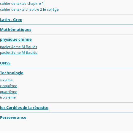
cahier de textes chapitre 1
cahier de texte chapitre 2 le collège
Latin - Grec
Mathématiques
physique chimie
padlet 4eme M Baulès
padlet 3eme M Baulès
UNSS
Technologie
sixième
cinquième
quatrième
troisième
les Cordées de la réussite
Persévérance