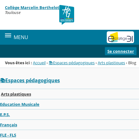
Panneau de gestion des cookies
Collège Marcelin Berthelot
Menu de la rubrique
Contenu
Toulouse
MENU
Se connecter
Vous êtes ici :
Accueil
›
📚Espaces pédagogiques
›
Arts plastiques
›
Blog
📚Espaces pédagogiques
Arts plastiques
Education Musicale
E.P.S.
Français
FLE - FLS