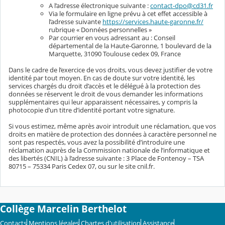
A l’adresse électronique suivante :
contact-dpo@cd31.fr
Via le formulaire en ligne prévu à cet effet accessible à
l’adresse suivante
https://services.haute-garonne.fr/
rubrique « Données personnelles »
Par courrier en vous adressant au : Conseil
départemental de la Haute-Garonne, 1 boulevard de la
Marquette, 31090 Toulouse cedex 09, France
Dans le cadre de l’exercice de vos droits, vous devez justifier de votre
identité par tout moyen. En cas de doute sur votre identité, les
services chargés du droit d’accès et le délégué à la protection des
données se réservent le droit de vous demander les informations
supplémentaires qui leur apparaissent nécessaires, y compris la
photocopie d’un titre d’identité portant votre signature.
Si vous estimez, même après avoir introduit une réclamation, que vos
droits en matière de protection des données à caractère personnel ne
sont pas respectés, vous avez la possibilité d’introduire une
réclamation auprès de la Commission nationale de l’informatique et
des libertés (CNIL) à l’adresse suivante : 3 Place de Fontenoy – TSA
80715 – 75334 Paris Cedex 07, ou sur le site cnil.fr.
Collège Marcelin Berthelot
Contacts
Mentions légales
Chartes d'utilisation
Assistance