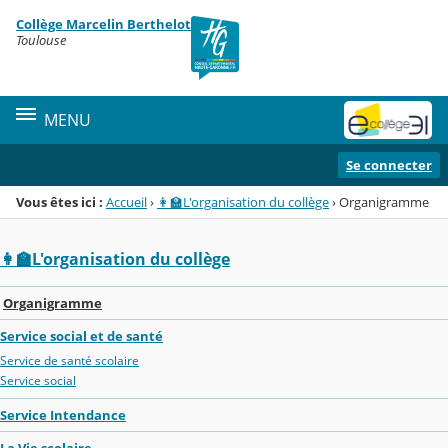
Panneau de gestion des cookies
Collège Marcelin Berthelot
Menu de la rubrique
Contenu
Toulouse
MENU
Se connecter
Vous êtes ici :
Accueil
›
👩‍🏫L'organisation du collège
›
Organigramme
👩‍🏫L'organisation du collège
Organigramme
Service social et de santé
Service de santé scolaire
Service social
Service Intendance