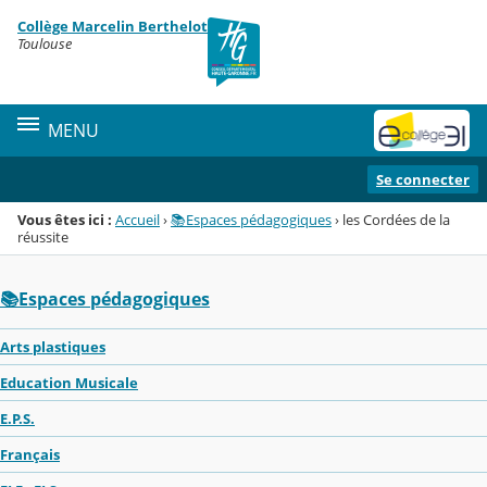
Panneau de gestion des cookies
Collège Marcelin Berthelot
Menu de la rubrique
Contenu
Toulouse
MENU
Se connecter
Vous êtes ici :
Accueil
›
📚Espaces pédagogiques
›
les Cordées de la
réussite
📚Espaces pédagogiques
Arts plastiques
Education Musicale
E.P.S.
Français