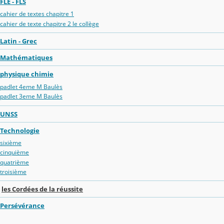
FLE - FLS
cahier de textes chapitre 1
cahier de texte chapitre 2 le collège
Latin - Grec
Mathématiques
physique chimie
padlet 4eme M Baulès
padlet 3eme M Baulès
UNSS
Technologie
sixième
cinquième
quatrième
troisième
les Cordées de la réussite
Persévérance