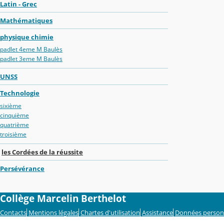
Latin - Grec
Mathématiques
physique chimie
padlet 4eme M Baulès
padlet 3eme M Baulès
UNSS
Technologie
sixième
cinquième
quatrième
troisième
les Cordées de la réussite
Persévérance
Collège Marcelin Berthelot
Contacts
Mentions légales
Chartes d'utilisation
Assistance
Données person