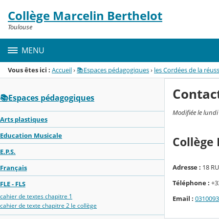
Panneau de gestion des cookies
Collège Marcelin Berthelot
Menu de la rubrique
Contenu
Toulouse
MENU
Vous êtes ici :
Accueil
›
📚Espaces pédagogiques
›
les Cordées de la réuss
Contac
📚Espaces pédagogiques
Modifiée le lund
Arts plastiques
Education Musicale
Collège 
E.P.S.
Adresse :
18 R
Français
Téléphone :
+33
FLE - FLS
cahier de textes chapitre 1
Email :
0310093
cahier de texte chapitre 2 le collège