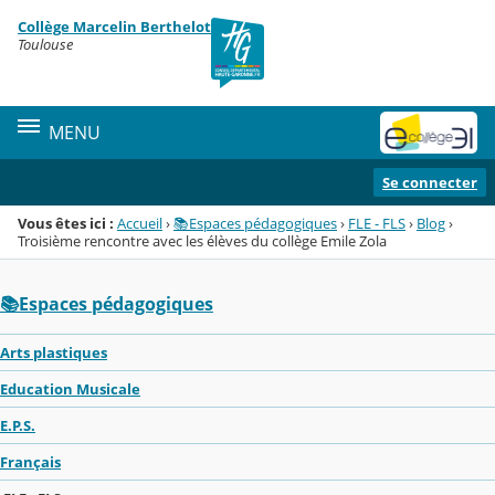
Panneau de gestion des cookies
Collège Marcelin Berthelot
Menu de la rubrique
Contenu
Toulouse
MENU
Se connecter
Vous êtes ici :
Accueil
›
📚Espaces pédagogiques
›
FLE - FLS
›
Blog
›
Troisième rencontre avec les élèves du collège Emile Zola
📚Espaces pédagogiques
Arts plastiques
Education Musicale
E.P.S.
Français