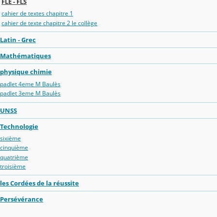
FLE - FLS
cahier de textes chapitre 1
cahier de texte chapitre 2 le collège
Latin - Grec
Mathématiques
physique chimie
padlet 4eme M Baulès
padlet 3eme M Baulès
UNSS
Technologie
sixième
cinquième
quatrième
troisième
les Cordées de la réussite
Persévérance