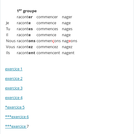
er
1
groupe
racont
er
commencer
nager
Je
racont
e
commence
nage
Tu
racont
es
commences
nages
Il
racont
e
commence
nage
Nous
racont
ons
commen
ç
ons
nag
e
ons
Vous
racont
ez
commencez
nagez
Ils
racont
ent
commencent
nagent
exercice 1
exercice 2
exercice 3
exercice 4
*exercice 5
***exercice 6
***exercice
7