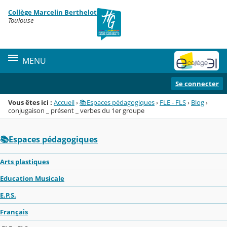
Panneau de gestion des cookies
Collège Marcelin Berthelot
Menu de la rubrique
Contenu
Toulouse
MENU
Se connecter
Vous êtes ici :
Accueil
›
📚Espaces pédagogiques
›
FLE - FLS
›
Blog
›
conjugaison _ présent _ verbes du 1er groupe
📚Espaces pédagogiques
Arts plastiques
Education Musicale
E.P.S.
Français