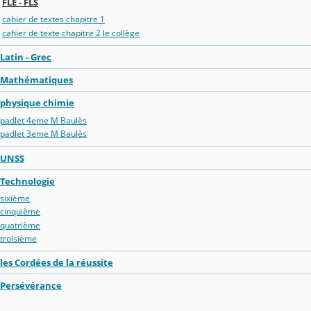
FLE - FLS
cahier de textes chapitre 1
cahier de texte chapitre 2 le collège
Latin - Grec
Mathématiques
physique chimie
padlet 4eme M Baulès
padlet 3eme M Baulès
UNSS
Technologie
sixième
cinquième
quatrième
troisième
les Cordées de la réussite
Persévérance