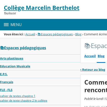
Panneau de gestion des cookies
Collège Marcelin Berthelot
Menu de la rubrique
Contenu
Toulouse
MENU
Vous êtes ici :
Accueil
›
📚Espaces pédagogiques
›
Blog
›
Comment écrire u
📚Espa
📚Espaces pédagogiques
Accueil
Blog
Arts plastiques
Education Musicale
‹
Retour au blog
E.P.S.
Comment
Français
rencont
FLE - FLS
cahier de textes chapitre 1
Publié le lundi 1
cahier de texte chapitre 2 le collège