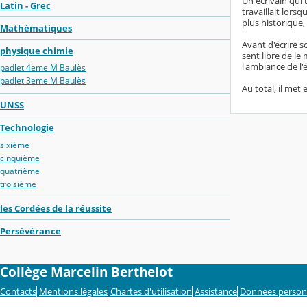
Un écrivain qui 
Latin - Grec
travaillait lorsq
plus historique,
Mathématiques
Avant d'écrire so
physique chimie
sent libre de le
l'ambiance de l'é
padlet 4eme M Baulès
padlet 3eme M Baulès
Au total, il met
UNSS
Technologie
sixième
cinquième
quatrième
troisième
les Cordées de la réussite
Persévérance
Collège Marcelin Berthelot
Contacts
Mentions légales
Chartes d'utilisation
Assistance
Données person