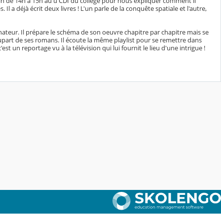
juin de 14h à 15h au u CDI du collège pour nous expliquer comment il
Il a déjà écrit deux livres ! L'un parle de la conquête spatiale et l'autre,
ordinateur. Il prépare le schéma de son oeuvre chapitre par chapitre mais se
 plupart de ses romans. Il écoute la même playlist pour se remettre dans
est un reportage vu à la télévision qui lui fournit le lieu d'une intrigue !