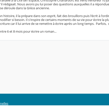
travaille à la Cité de l'Espace, Christophe Chaffardon, est venu vendredi 10 
u'il rédigeait. Nous avons pu lui poser des questions auxquelles il a répondues. 
 se déroule dans la Grèce ancienne.
n histoire, il la prépare dans son esprit, fait des brouillons puis l'écrit à l'
 modifier si besoin. Il s'inspire de certains moments de sa vie pour écrire la
criture car il lui arrive de se remettre à écrire après un long temps. Parfois, c'
 entre 6 et 8 mois pour écrire un roman...
nelles