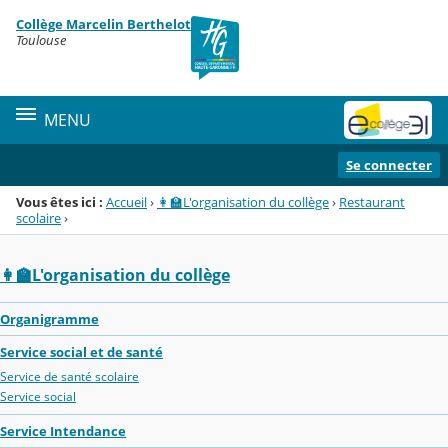
Panneau de gestion des cookies
Collège Marcelin Berthelot
Menu de la rubrique
Contenu
Toulouse
MENU
Se connecter
Vous êtes ici :
Accueil
›
👩‍🏫L'organisation du collège
›
Restaurant
scolaire
›
👩‍🏫L'organisation du collège
Organigramme
Service social et de santé
Service de santé scolaire
Service social
Service Intendance