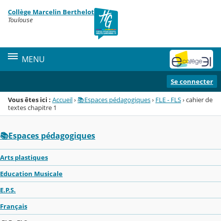
Panneau de gestion des cookies
Collège Marcelin Berthelot
Menu de la rubrique
Contenu
Toulouse
MENU
Se connecter
Vous êtes ici :
Accueil
›
📚Espaces pédagogiques
›
FLE - FLS
›
cahier de
textes chapitre 1
📚Espaces pédagogiques
Arts plastiques
Education Musicale
E.P.S.
Français