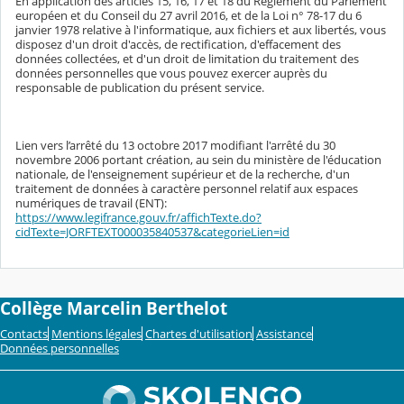
En application des articles 15, 16, 17 et 18 du Règlement du Parlement
européen et du Conseil du 27 avril 2016, et de la Loi n° 78-17 du 6
janvier 1978 relative à l'informatique, aux fichiers et aux libertés, vous
disposez d'un droit d'accès, de rectification, d'effacement des
données collectées, et d'un droit de limitation du traitement des
données personnelles que vous pouvez exercer auprès du
responsable de publication du présent service.
Lien vers l’arrêté du 13 octobre 2017 modifiant l'arrêté du 30
novembre 2006 portant création, au sein du ministère de l'éducation
nationale, de l'enseignement supérieur et de la recherche, d'un
traitement de données à caractère personnel relatif aux espaces
numériques de travail (ENT):
https://www.legifrance.gouv.fr/affichTexte.do?
cidTexte=JORFTEXT000035840537&categorieLien=id
Collège Marcelin Berthelot
Contacts
Mentions légales
Chartes d'utilisation
Assistance
Données personnelles