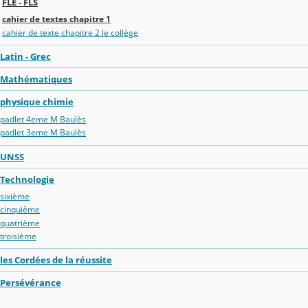
FLE - FLS
cahier de textes chapitre 1
cahier de texte chapitre 2 le collège
Latin - Grec
Mathématiques
physique chimie
padlet 4eme M Baulès
padlet 3eme M Baulès
UNSS
Technologie
sixième
cinquième
quatrième
troisième
les Cordées de la réussite
Persévérance